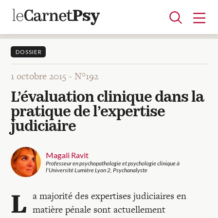
DOSSIER
1 octobre 2015 -
N°192
Articles
L’évaluation clinique dans la
A la une
Adolescence
Dispositif
Enfance
Périnatalité
Psychanalyse
Psychopathologie
Soin
pratique de l’expertise
Dossiers
judiciaire
Auteurs
Magali Ravit
Professeur en psychopathologie et psychologie clinique à
l'Université Lumière Lyon 2, Psychanalyste
Blocs-notes
L
a majorité des expertises judiciaires en
matière pénale sont actuellement