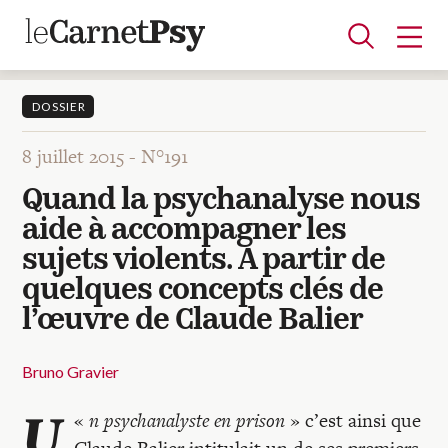
DOSSIER
8 juillet 2015 -
N°191
Articles
Quand la psychanalyse nous
A la une
Adolescence
Dispositif
Enfance
Périnatalité
Psychanalyse
Psychopathologie
Soin
aide à accompagner les
Dossiers
sujets violents. A partir de
quelques concepts clés de
Auteurs
l’œuvre de Claude Balier
Bruno Gravier
Blocs-notes
U
«
n psychanalyste en prison
» c’est ainsi que