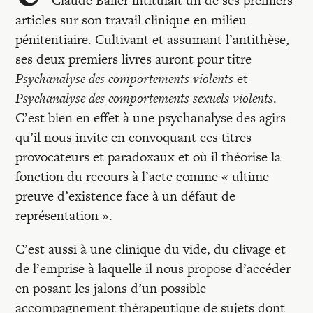
Claude Balier intitulait un de ses premiers
Recherches
articles sur son travail clinique en milieu
pénitentiaire. Cultivant et assumant l’antithèse,
Entretiens
ses deux premiers livres auront pour titre
Psychanalyse des comportements violents
et
Psychanalyse des comportements sexuels violents
.
Revues
C’est bien en effet à une psychanalyse des agirs
qu’il nous invite en convoquant ces titres
Colloque
provocateurs et paradoxaux et où il théorise la
fonction du recours à l’acte comme « ultime
preuve d’existence face à un défaut de
Mon panier
représentation ».
Mon compte
C’est aussi à une clinique du vide, du clivage et
de l’emprise à laquelle il nous propose d’accéder
en posant les jalons d’un possible
accompagnement thérapeutique de sujets dont