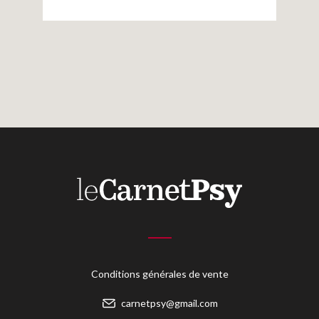
Recherches
Institution et formation permanente
Entretiens
2
00€
(pris en charge par votre enployeur)
N° agrément :
11921502292
Revues
N° datadock :
0034976
Colloque
S'INSCRIRE
Mon panier
OFFRE
Mon compte
GROUPÉE
Conditions générales de vente
Abonnement papier Carnet PSY
carnetpsy@gmail.com
+ Inscription BBADOS. 2021