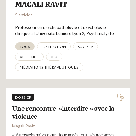
Recherches
MAGALI RAVIT
5 articles
Entretiens
Professeur en psychopathologie et psychologie
clinique à l’Université Lumière Lyon 2, Psychanalyste
Revues
Thématiques
TOUS
INSTITUTION
SOCIÉTÉ
VIOLENCE
JEU
Colloque
MÉDIATIONS THÉRAPEUTIQUES
Mon panier
DOSSIER
Une rencontre »interdite » avec la
Mon compte
violence
Magali Ravit
« Au psychanalyste qui, jour après jour, séance après