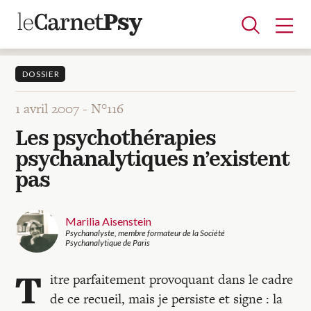
DOSSIER
1 avril 2007 -
N°116
Articles
Les psychothérapies
A la une
Adolescence
Dispositif
Enfance
Périnatalité
Psychanalyse
Psychopathologie
Soin
psychanalytiques n’existent
Dossiers
pas
Auteurs
Marilia Aisenstein
Psychanalyste, membre formateur de la Société
Psychanalytique de Paris
Blocs-notes
T
itre parfaitement provoquant dans le cadre
de ce recueil, mais je persiste et signe : la