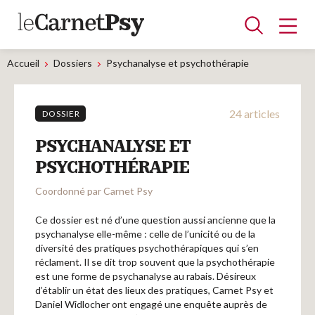
Accueil
Dossiers
Psychanalyse et psychothérapie
24 articles
Articles
DOSSIER
A la une
Adolescence
Dispositif
Enfance
Périnatalité
Psychanalyse
Psychopathologie
Soin
PSYCHANALYSE ET
Dossiers
PSYCHOTHÉRAPIE
Coordonné par Carnet Psy
Auteurs
Ce dossier est né d’une question aussi ancienne que la
psychanalyse elle-même : celle de l’unicité ou de la
diversité des pratiques psychothérapiques qui s’en
réclament. Il se dit trop souvent que la psychothérapie
Blocs-notes
est une forme de psychanalyse au rabais. Désireux
d’établir un état des lieux des pratiques, Carnet Psy et
Daniel Widlocher ont engagé une enquête auprès de