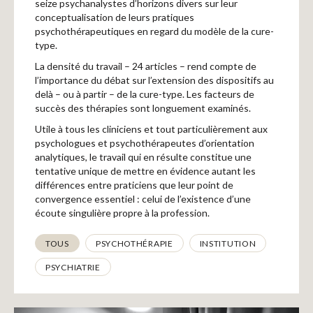
Recherches
seize psychanalystes d’horizons divers sur leur
conceptualisation de leurs pratiques
psychothérapeutiques en regard du modèle de la cure-
type.
Entretiens
La densité du travail – 24 articles – rend compte de
l’importance du débat sur l’extension des dispositifs au
delà – ou à partir – de la cure-type. Les facteurs de
Revues
succès des thérapies sont longuement examinés.
Utile à tous les cliniciens et tout particulièrement aux
psychologues et psychothérapeutes d’orientation
Colloque
analytiques, le travail qui en résulte constitue une
tentative unique de mettre en évidence autant les
différences entre praticiens que leur point de
Mon panier
convergence essentiel : celui de l’existence d’une
écoute singulière propre à la profession.
Thématiques
TOUS
PSYCHOTHÉRAPIE
INSTITUTION
Mon compte
PSYCHIATRIE