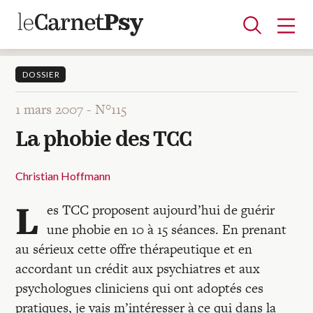
DOSSIER
1 mars 2007 -
N°115
Articles
La phobie des TCC
A la une
Adolescence
Dispositif
Enfance
Périnatalité
Psychanalyse
Psychopathologie
Soin
Dossiers
Christian Hoffmann
L
es TCC proposent aujourd’hui de guérir
Auteurs
une phobie en 10 à 15 séances. En prenant
au sérieux cette offre thérapeutique et en
Blocs-notes
accordant un crédit aux psychiatres et aux
psychologues cliniciens qui ont adoptés ces
pratiques, je vais m’intéresser à ce qui dans la