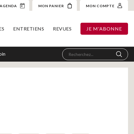
AGENDA
MON PANIER
MON COMPTE
ES
ENTRETIENS
REVUES
JE M'ABONNE
oin