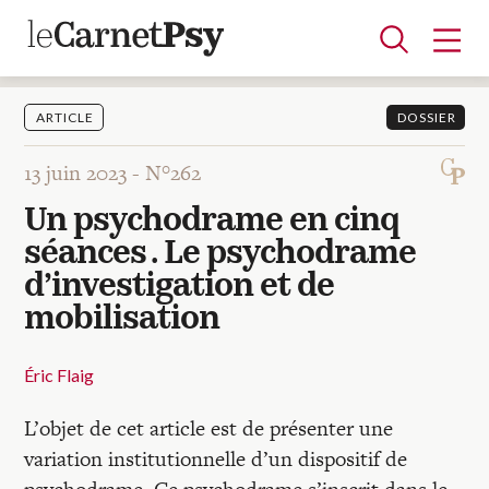
ARTICLE
DOSSIER
13 juin 2023 -
N°262
Articles
Un psychodrame en cinq
A la une
Adolescence
Dispositif
Enfance
Périnatalité
Psychanalyse
Psychopathologie
Soin
séances . Le psychodrame
Dossiers
d’investigation et de
mobilisation
Auteurs
Éric Flaig
Blocs-notes
L’objet de cet article est de présenter une
variation institutionnelle d’un dispositif de