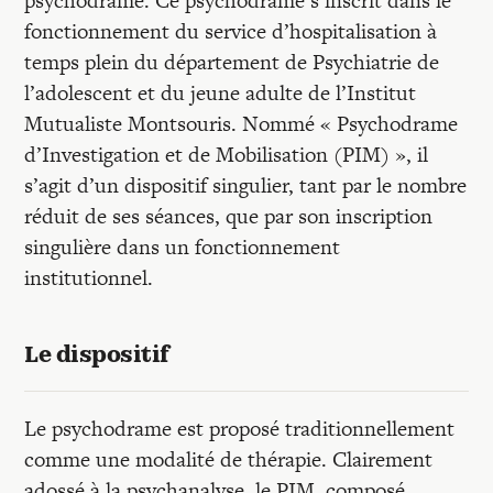
psychodrame. Ce psychodrame s’inscrit dans le
Recherches
fonctionnement du service d’hospitalisation à
temps plein du département de Psychiatrie de
Entretiens
l’adolescent et du jeune adulte de l’Institut
Mutualiste Montsouris. Nommé « Psychodrame
d’Investigation et de Mobilisation (PIM) », il
Revues
s’agit d’un dispositif singulier, tant par le nombre
réduit de ses séances, que par son inscription
Colloque
singulière dans un fonctionnement
institutionnel.
Mon panier
Le dispositif
Mon compte
Le psychodrame est proposé traditionnellement
comme une modalité de thérapie. Clairement
adossé à la psychanalyse, le PIM, composé