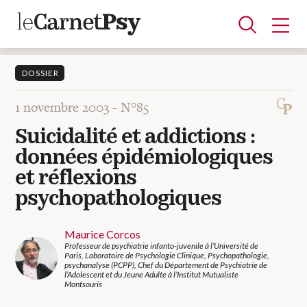
DOSSIER
1 novembre 2003 -
N°85
Articles
Suicidalité et addictions :
A la une
Adolescence
Dispositif
Enfance
Périnatalité
Psychanalyse
Psychopathologie
Soin
données épidémiologiques
Dossiers
et réflexions
psychopathologiques
Auteurs
Maurice Corcos
Professeur de psychiatrie infanto-juvenile à l’Université de
Blocs-notes
Paris, Laboratoire de Psychologie Clinique, Psychopathologie,
psychanalyse (PCPP), Chef du Département de Psychiatrie de
l’Adolescent et du Jeune Adulte à l’Institut Mutualiste
Montsouris