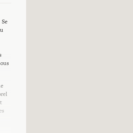
: Se
ou
s
sous
de
rel
t
es