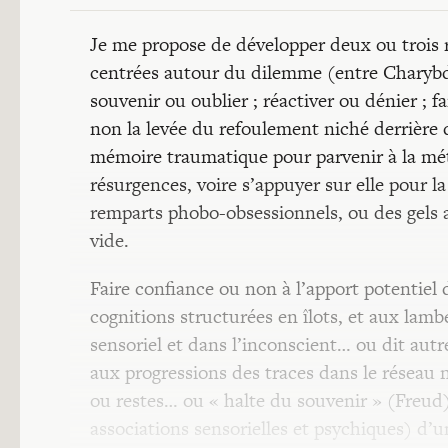
Je me propose de développer deux ou trois r
centrées autour du dilemme (entre Charybde 
souvenir ou oublier ; réactiver ou dénier ; fa
non la levée du refoulement niché derrière d
mémoire traumatique pour parvenir à la méta
résurgences, voire s’appuyer sur elle pour l
remparts phobo-obsessionnels, ou des gels a
vide.
Faire confiance ou non à l’apport potentie
cognitions structurées en îlots, et aux lam
sensoriel et dans l’inconscient… ou dit autr
aux progressions des traces dans le réseau 
ou restes… ou « halte du souvenir » (Freud) 
associations sensorielles et psychiques) d’u