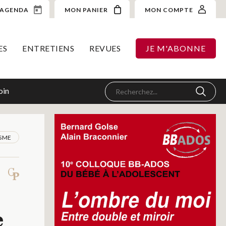
AGENDA
MON PANIER
MON COMPTE
ES
ENTRETIENS
REVUES
JE M'ABONNE
oin
SME
e