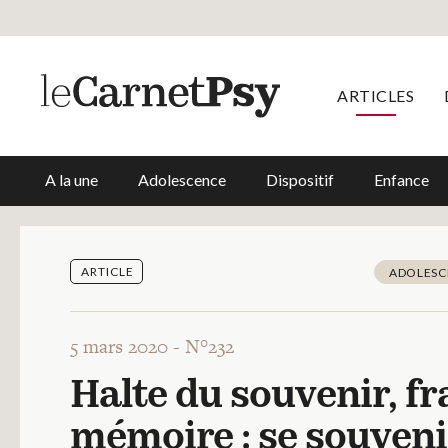
ARTICLES
A la une
Adolescence
Dispositif
Enfance
ARTICLE
ADOLESC
5 mars 2020 -
N°232
Halte du souvenir, f
mémoire : se souvenir 