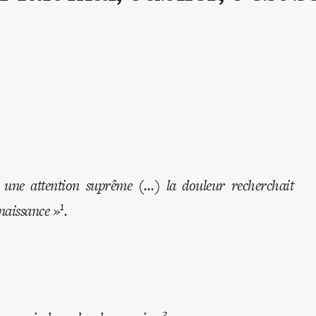
e une attention suprême (…) la douleur recherchait
1
nnaissance
»
.
2