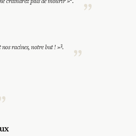
ne craindrez plus de mourir
»
.
3
nos racines, notre but !
»
.
eux