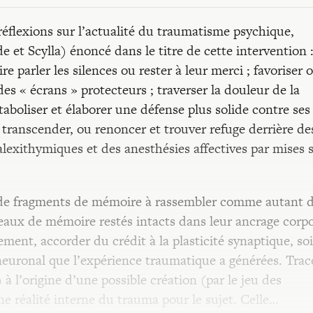
éflexions sur l’actualité du traumatisme psychique,
et Scylla) énoncé dans le titre de cette intervention 
ire parler les silences ou rester à leur merci ; favoriser 
es « écrans » protecteurs ; traverser la douleur de la
boliser et élaborer une défense plus solide contre ses
a transcender, ou renoncer et trouver refuge derrière de
lexithymiques et des anesthésies affectives par mises 
l de fragments de mémoire à rassembler comme autant 
beaux de mémoire restés intacts dans leur ancrage corpo
ement, accorder du crédit à la plasticité synaptique, soi
neuronal que l’expérience traumatique a générées. Trac
à l’origine d’une possible création (par le jeu des
ne réalité interne du trauma pour le sujet. Celle…