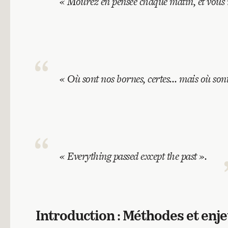
«
Mourez en pensée chaque matin, et vous 
«
Où sont nos bornes, certes… mais où sont 
«
Everything passed except the past
».
Introduction : Méthodes et enj