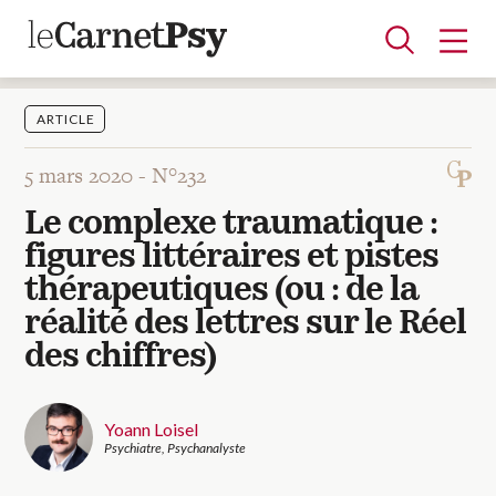
ARTICLE
5 mars 2020 -
N°232
Articles
Le complexe traumatique :
A la une
Adolescence
Dispositif
Enfance
Périnatalité
Psychanalyse
Psychopathologie
Soin
figures littéraires et pistes
Dossiers
thérapeutiques (ou : de la
réalité des lettres sur le Réel
Auteurs
des chiffres)
Blocs-notes
Yoann Loisel
Psychiatre, Psychanalyste