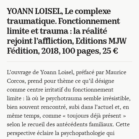
Recherches
YOANN LOISEL, Le complexe
traumatique. Fonctionnement
Entretiens
limite et trauma : la réalité
rejoint l’affliction, Editions MJW
Revues
Fédition, 2018, 100 pages, 25 €
Colloque
L’ouvrage de Yoann Loisel, préfacé par Maurice
Corcos, prend pour thème ce qu’il désigne
Mon panier
comme centre irritatif du fonctionnement
limite : là où le psychotrauma semble irrésistible,
bien souvent rencontré, subi dans l’actuel et, en
Mon compte
même temps, comme « toujours déjà présent »
selon le recueil des antécédents familiaux. Cette
perspective éclaire la psychopathologie qui