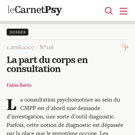
DOSSIER
1 avril 2007 -
N°116
Articles
La part du corps en
A la une
Adolescence
Dispositif
Enfance
Périnatalité
Psychanalyse
Psychopathologie
Soin
consultation
Dossiers
Fabio Berto
Auteurs
L
a consultation psychomotrice au sein du
CMPP est d’abord une demande
Blocs-notes
d’investigation, une sorte d’outil diagnostic.
Parfois, cette notion de diagnostic est dépassée
par la place que le symptôme occupe. Les