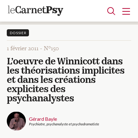
DOSSIER
1 février 2011 -
N°150
Articles
L’oeuvre de Winnicott dans
A la une
Adolescence
Dispositif
Enfance
Périnatalité
Psychanalyse
Psychopathologie
Soin
les théorisations implicites
Dossiers
et dans les créations
explicites des
Auteurs
psychanalystes
Blocs-notes
Gérard Bayle
Psychiatre, psychanalyste et psychodramatiste