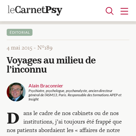
ÉDITORIAL
4 mai 2015 -
N°189
Articles
Voyages au milieu de
A la une
Adolescence
Dispositif
Enfance
Périnatalité
Psychanalyse
Psychopathologie
Soin
l’inconnu
Dossiers
Alain Braconnier
Psychiatre, psychologue, psychanalyste, ancien directeur
Auteurs
général de l’ASM13, Paris. Responsable des formations APEP et
Insight
D
ans le cadre de nos cabinets ou de nos
Blocs-notes
institutions, j’ai toujours été frappé que
nos patients abordaient les « affaires de notre